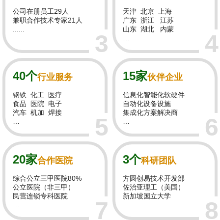
公司在册员工29人
天津 北京 上海
兼职合作技术专家21人
广东 浙江 江苏
......
山东 湖北 内蒙
3
4
…
40个
15家
行业服务
伙伴企业
钢铁 化工 医疗
信息化智能化软硬件
食品 医院 电子
自动化设备设施
汽车 机加 焊接
集成化方案解决商
5
6
…
…
20家
3个
合作医院
科研团队
综合公立三甲医院80%
方圆创易技术开发部
公立医院（非三甲）
佐治亚理工（美国）
民营连锁专科医院
新加坡国立大学
7
8
…